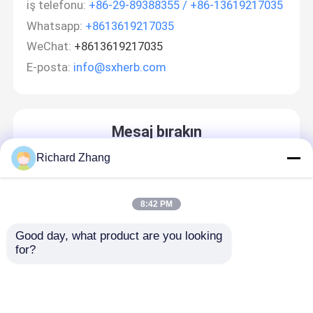
iş telefonu:
+86-29-89388355 / +86-13619217035
Whatsapp:
+8613619217035
WeChat:
+8613619217035
E-posta:
info@sxherb.com
Mesaj bırakın
Sizi yakında arayacağız!
Richard Zhang
8:42 PM
Good day, what product are you looking 
for?