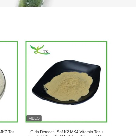
 MK7 Toz
Gıda Derecesi Saf K2 MK4 Vitamin Tozu