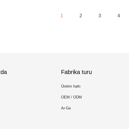
1
2
3
4
zda
Fabrika turu
Üretim hattı
OEM / ODM
Ar-Ge