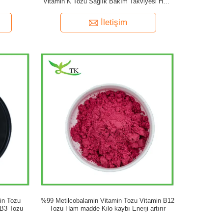
Vitamin K Tozu Sağlık Bakım Takviyesi Ham
madde
İletişim
in Tozu
%99 Metilcobalamin Vitamin Tozu Vitamin B12
 B3 Tozu
Tozu Ham madde Kilo kaybı Enerji artırır