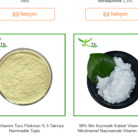
Tozu
Menaquinone 1.3%
İletişim
İletişim
Vitamini Tozu Filokinon % 5 Takviye
99% Min Kozmetik Kaliteli Vitam
Hammadde Toplu
Nikotinamid Niacinamide Vitamin