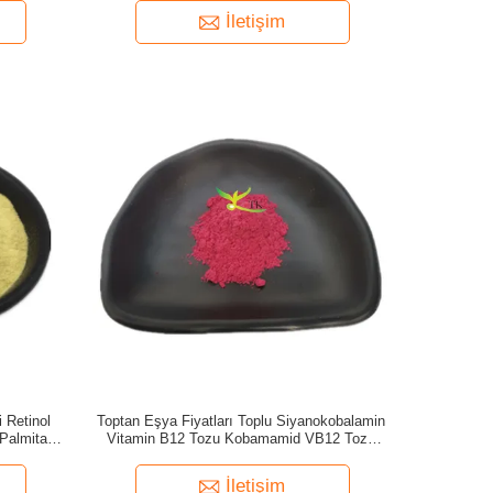
İletişim
 Retinol
Toptan Eşya Fiyatları Toplu Siyanokobalamin
Palmitat
Vitamin B12 Tozu Kobamamid VB12 Tozu
CAS 68-19-9
İletişim