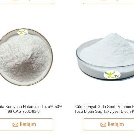
ıda Koruyucu Natamisin Tozu% 50%
Cümle Fiyat Gıda Sınıfı Vitamin B
98 CAS 7681-93-8
Tozu Biotin Saç Takviyesi Biotin K
İletişim
İletişim