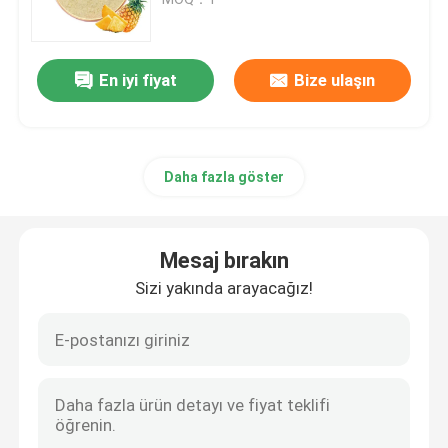
Mantar Özü Tozu
En iyi fiyat
Bize ulaşın
beta glukan tozu
Daha fazla göster
Meyve ve sebze tozu
kurkumin Tozu
Mesaj bırakın
Sizi yakında arayacağız!
vitamin tozu
Amino Asit Tozu
Rhodiola Rosea Ekstraktı Tozu