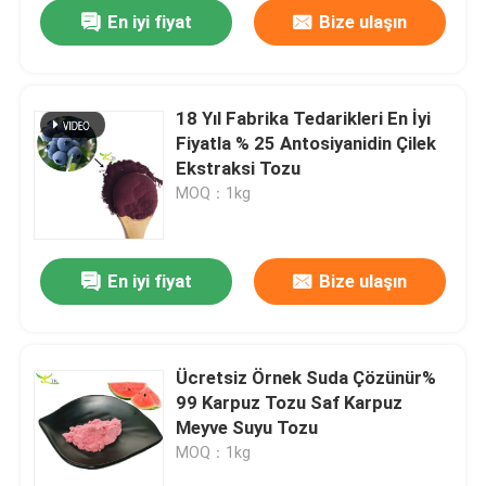
En iyi fiyat
Bize ulaşın
18 Yıl Fabrika Tedarikleri En İyi
Fiyatla % 25 Antosiyanidin Çilek
Ekstraksi Tozu
MOQ：1kg
En iyi fiyat
Bize ulaşın
Evde
Ücretsiz Örnek Suda Çözünür%
99 Karpuz Tozu Saf Karpuz
Ürün
Meyve Suyu Tozu
MOQ：1kg
Hakkımızda