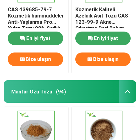
CAS 439685-79-7
Kozmetik Kaliteli
Kozmetik hammaddeler
Azelaik Asit Tozu CAS
Anti-Yaşlanma Pro
123-99-9 Akne
Xylan Tozu 98% Saflık
Çıkartma Deri Bakım
Ham Maddesi
En iyi fiyat
En iyi fiyat
Bize ulaşın
Bize ulaşın
Mantar Özü Tozu
(94)