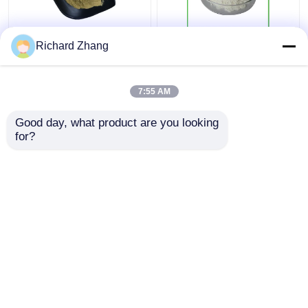
Suda çözünür % 70 %
Gıda Kaliteli Maya Beta
Richard Zhang
80 Beta Glukan Tozu
Glükan Tozu % 85 Toplu
Doğal Gıda Sınıfı Sağlık
Gıda Sağlık Takviyesi
Bakımı
7:55 AM
En iyi fiyat
En iyi fiyat
Good day, what product are you looking 
for?
Bize ulaşın
Bize ulaşın
Daha fazla göster
Ana sayfa
Hakkımızda
Bize ulaşın
Desktop Site
Site Haritası
Gizlilik Politikası