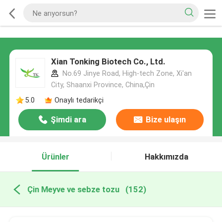
Xian Tonking Biotech Co., Ltd.
No.69 Jinye Road, High-tech Zone, Xi'an
City, Shaanxi Province, China,Çin
5.0
Onaylı tedarikçi
Şimdi ara
Bize ulaşın
Ürünler
Hakkımızda
Çin Meyve ve sebze tozu
(152)