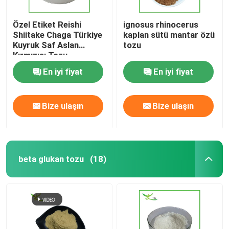
Özel Etiket Reishi
ignosus rhinocerus
Shiitake Chaga Türkiye
kaplan sütü mantar özü
Kuyruk Saf Aslan
tozu
Kırmızısı Tozu
En iyi fiyat
En iyi fiyat
Bize ulaşın
Bize ulaşın
beta glukan tozu
(18)