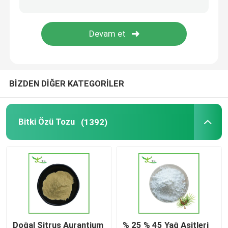
Ashwagandha Ekstraktı Tozu
Kırlangıç Ekstraksiyonu Tozu
BİZDEN DİĞER KATEGORİLER
Diyet Takviyesi İçerikleri
Bitki Özü Tozu
(1392)
Doğal Sitrus Aurantium
% 25 % 45 Yağ Asitleri