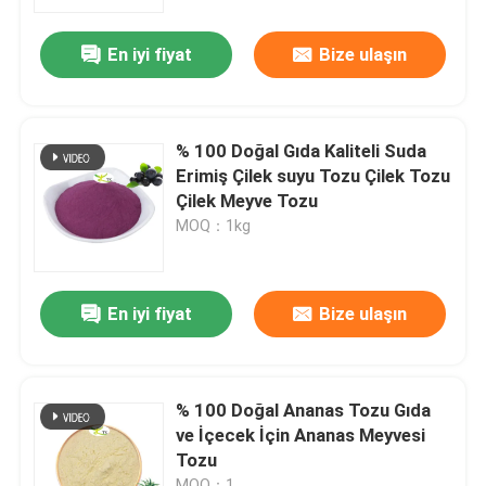
En iyi fiyat
Bize ulaşın
Fabrika turu
Kalite Kontrolü
% 100 Doğal Gıda Kaliteli Suda
Erimiş Çilek suyu Tozu Çilek Tozu
Bizimle İletişim
Çilek Meyve Tozu
MOQ：1kg
Bir teklif isteği
En iyi fiyat
Bize ulaşın
Bitki Özü Tozu
Süper Gıda Tozu
% 100 Doğal Ananas Tozu Gıda
ve İçecek İçin Ananas Meyvesi
Tozu
Kozmetik Hammaddeler
MOQ：1