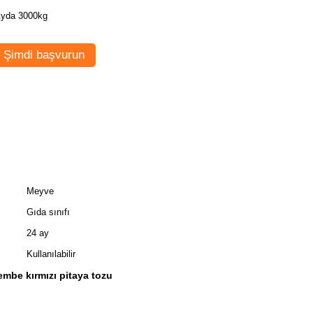
yda 3000kg
Şimdi başvurun
Meyve
Gıda sınıfı
24 ay
Kullanılabilir
embe kırmızı pitaya tozu