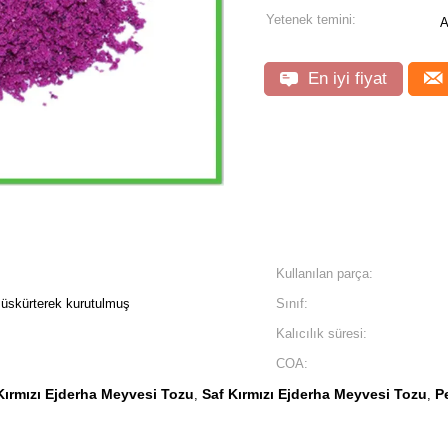
Yetenek temini:
A
En iyi fiyat
Kullanılan parça:
Püskürterek kurutulmuş
Sınıf:
Kalıcılık süresi:
COA:
ırmızı Ejderha Meyvesi Tozu
Saf Kırmızı Ejderha Meyvesi Tozu
P
,
,