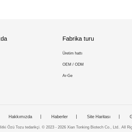
zda
Fabrika turu
Üretim hattı
OEM / ODM
Ar-Ge
Hakkımızda
Haberler
Site Haritası
G
 Bitki Özü Tozu tedarikçi. © 2023 - 2026 Xian Tonking Biotech Co., Ltd.. All R