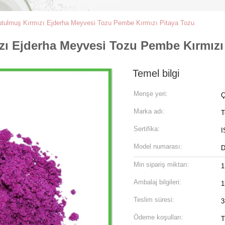
tulmuş Kırmızı Ejderha Meyvesi Tozu Pembe Kırmızı Pitaya Tozu
ı Ejderha Meyvesi Tozu Pembe Kırmızı
Temel bilgi
Menşe yeri:
Ç
Marka adı:
T
Sertifika:
I
Model numarası:
D
Min sipariş miktarı:
1
Ambalaj bilgileri:
1
Teslim süresi:
3
Ödeme koşulları:
T