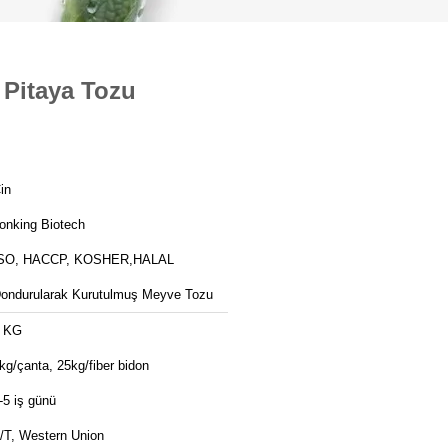
 Pitaya Tozu
in
onking Biotech
SO, HACCP, KOSHER,HALAL
ondurularak Kurutulmuş Meyve Tozu
 KG
kg/çanta, 25kg/fiber bidon
-5 iş günü
/T, Western Union