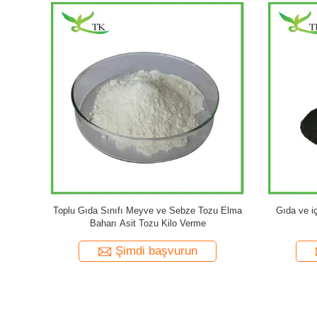
preyi Gıda
Gıda kalitesi Meyve ve Sebze Tozu Saf Doğal
Mango M
Tozu
Sprey Kuru domates suyu Tozu Suda çözünür
Şimdi başvurun