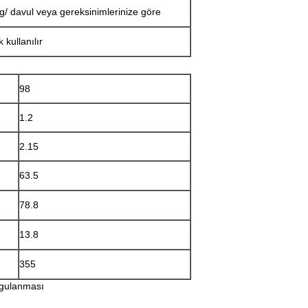
g/ davul veya gereksinimlerinize göre
 kullanılır
98
1.2
2.15
63.5
78.8
13.8
355
ygulanması