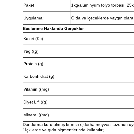
Paket
1kg/alüminyum folyo torbası, 25k
Uygulama:
Gıda ve içeceklerde yaygın olarak
Beslenme Hakkında Gerçekler
Kalori (Kc)
Yağ ((g)
Protein (g)
Karbonhidrat (g)
Vitamin ((mg)
Diyet Lifi ((g)
Mineral ((mg)
Dondurma kurutulmuş kırmızı ejderha meyvesi tozunun u
1İçkilerde ve gıda pigmentlerinde kullanılır;