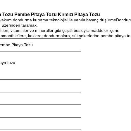
 Tozu Pembe Pitaya Tozu Kırmızı Pitaya Tozu
 vakum dondurma kurutma teknolojisi ile yapılır.basınç düşürmeDondu
ğ üzerinden taramak.
ri, vitaminler ve mineraller gibi çeşitli besleyici maddeler içerir.
ere, smoothie'lere, keklere, dondurmalara, süt şekerlerine pembe pitaya t
Pembe Pitaya Tozu
aya tozu