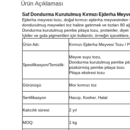
Ürün Açıklaması
Saf Dondurma Kurutulmuş Kırmızı Ejderha Meyve
Ejderha meyvesi tozu, doğal kırmızı ejderha meyvesinden
dondurulmuş meyveleri toz haline getirmek ve tozları 80 a
Dondurma kurutulmuş pembe pitaya tozu, proteinler, diyet lifle
İçkiler ve gıda pigmentleri için kullanılır, örneğin içecekl
Ürün Adı:
Kırmızı Ejderha Meyvesi Tozu / 
Meyve suyu tozu,
Dondurma kurutulmuş pembe pit
Spesifikasyon/Temizlik:
püskürmüş pembe pitaya tozu
Pitaya ekstresi tozu
Görünüşü:
Mor kırmızı toz
Sertifikasyon
Haccp, Kosher, Halal
Kalıcılık süresi:
2 yıl
MOQ:
1 kg