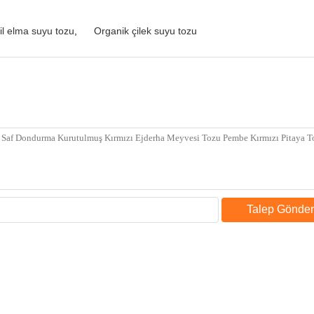
il elma suyu tozu
,
Organik çilek suyu tozu
Talep Gönder