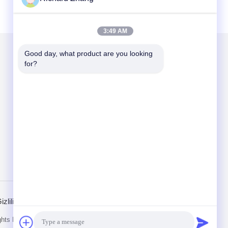
3:49 AM
Good day, what product are you looking 
for?
Mail Gönder
Send
izlilik Politikası
Mobil site
ights Reserved.