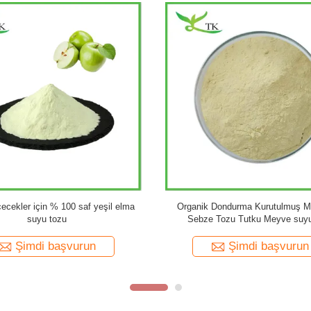
eyve Tozu Mango suyu Gıda ve
Doğal Seleri Meyve ve Sebze Toz
meyve suyu için toz
Ekstraktı Tozu Seleri Tohum Ekstr
Şimdi başvurun
Şimdi başvurun