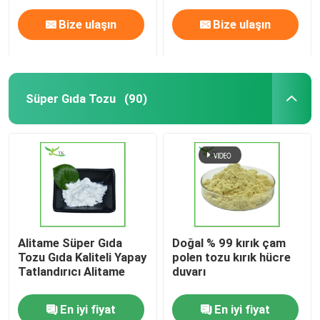
Bize ulaşın
Bize ulaşın
Süper Gıda Tozu
(90)
Evde
Alitame Süper Gıda
Doğal % 99 kırık çam
Tozu Gıda Kaliteli Yapay
polen tozu kırık hücre
Ürün
Tatlandırıcı Alitame
duvarı
En iyi fiyat
En iyi fiyat
Hakkımızda