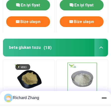
En iyi fiyat
En iyi fiyat
Ashwagandha Ekstraktı Tozu
Bize ulaşın
Bize ulaşın
Kırlangıç Ekstraksiyonu Tozu
Diyet Takviyesi İçerikleri
beta glukan tozu
(18)
Suda çözünür % 70 %
Gıda Kaliteli Maya Beta
Richard Zhang
80 Beta Glukan Tozu
Glükan Tozu % 85 Toplu
Doğal Gıda Sınıfı Sağlık
Gıda Sağlık Takviyesi