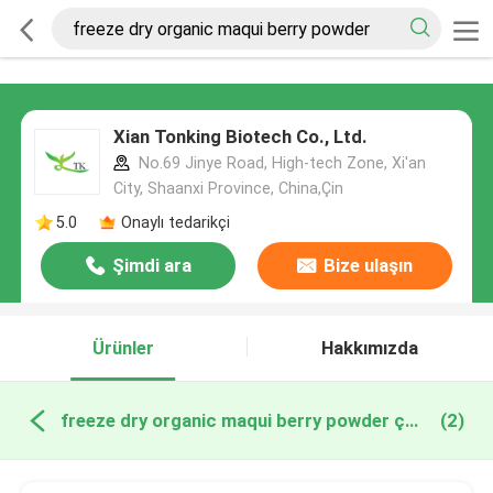
Xian Tonking Biotech Co., Ltd.
No.69 Jinye Road, High-tech Zone, Xi'an
City, Shaanxi Province, China,Çin
5.0
Onaylı tedarikçi
Şimdi ara
Bize ulaşın
Ürünler
Hakkımızda
freeze dry organic maqui berry powder çevrimiçi üretim
(2)