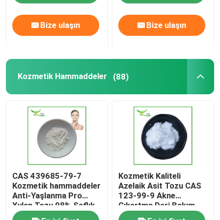
Bize ulaşın
Bize ulaşın
Fabrika turu
Kalite Kontrolü
Kozmetik Hammaddeler
(88)
Bizimle İletişim
Bir teklif isteği
Bitki Özü Tozu
CAS 439685-79-7
Kozmetik Kaliteli
Süper Gıda Tozu
Kozmetik hammaddeler
Azelaik Asit Tozu CAS
Anti-Yaşlanma Pro
123-99-9 Akne
Xylan Tozu 98% Saflık
Çıkartma Deri Bakım
Kozmetik Hammaddeler
Ham Maddesi