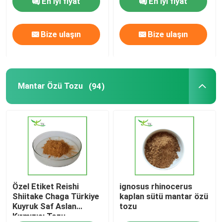
En iyi fiyat
En iyi fiyat
Mantar Özü Tozu
Bize ulaşın
Bize ulaşın
beta glukan tozu
Mantar Özü Tozu
(94)
Meyve ve sebze tozu
kurkumin Tozu
vitamin tozu
Amino Asit Tozu
Özel Etiket Reishi
ignosus rhinocerus
Shiitake Chaga Türkiye
kaplan sütü mantar özü
Kuyruk Saf Aslan
tozu
Rhodiola Rosea Ekstraktı Tozu
Kırmızısı Tozu