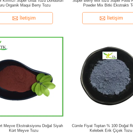
r Kırmızı Süper Gıda Tozu Dondurun
Super Berry Mix tozu Super Food 
uru Organik Maqui Berry Tozu
Powder Mix Bitki Ekstraktı 
İletişim
İletişim
rt Meyve Ekstraksiyonu Doğal Siyah
Cümle Fiyat Toptan % 100 Doğal R
Kürt Meyve Tozu
Kelebek Erik Çiçek Tozu