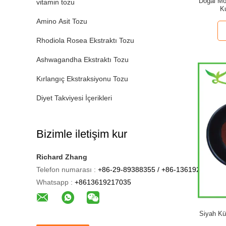
Doğal Mo
vitamin tozu
K
Amino Asit Tozu
Rhodiola Rosea Ekstraktı Tozu
Ashwagandha Ekstraktı Tozu
Kırlangıç Ekstraksiyonu Tozu
Diyet Takviyesi İçerikleri
Bizimle iletişim kur
Richard Zhang
Telefon numarası :
+86-29-89388355 / +86-13619217035
Whatsapp :
+8613619217035
Siyah Kü