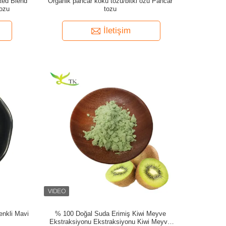
Red Blend
Organik pancar kökü tozu/bitki özü Pancar
Tozu
tozu
İletişim
enkli Mavi
% 100 Doğal Suda Erimiş Kiwi Meyve
Ekstraksiyonu Ekstraksiyonu Kiwi Meyve