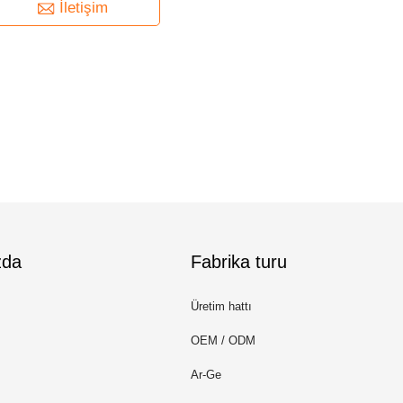
İletişim
zda
Fabrika turu
Üretim hattı
OEM / ODM
Ar-Ge