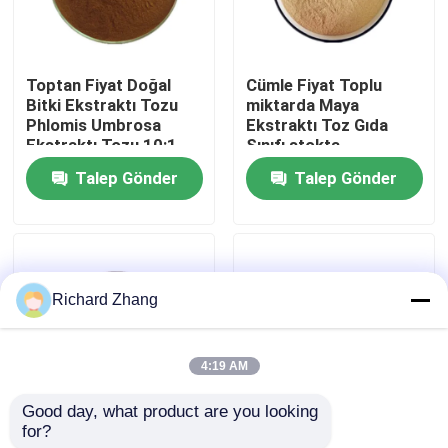
Fabrika turu
Toptan Fiyat Doğal
Cümle Fiyat Toplu
Bitki Ekstraktı Tozu
miktarda Maya
Kalite Kontrolü
Phlomis Umbrosa
Ekstraktı Toz Gıda
Ekstraktı Tozu 10:1
Sınıfı stokta
Talep Gönder
Talep Gönder
Bizimle İletişim
Bir teklif isteği
Richard Zhang
Bitki Özü Tozu
4:19 AM
Süper Gıda Tozu
Good day, what product are you looking 
for?
Gıda Sınıfı Kırmızı
Sağlık Takviyesi Beta
Kozmetik Hammaddeler