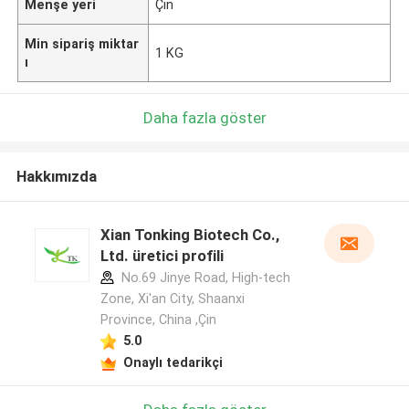
Menşe yeri
Çin
Min sipariş miktar
1 KG
ı
Daha fazla göster
Hakkımızda
Xian Tonking Biotech Co.,
Ltd. üretici profili
No.69 Jinye Road, High-tech
Zone, Xi'an City, Shaanxi
Province, China ,Çin
5.0
Onaylı tedarikçi