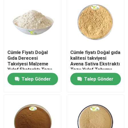
Cümle Fiyatı Doğal
Cümle fiyatı Doğal gıda
Gıda Derecesi
kalitesi takviyesi
Takviyesi Malzeme
Avena Sativa Ekstraktı
Yulaf Ekstraktı Tozu
Tozu Yulaf Tohumu
Beta Glükan 70% 80%
Ekstraktı
Talep Gönder
Talep Gönder
Evde
Ürün
Hakkımızda