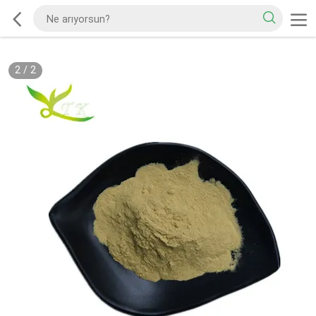
2
/
2