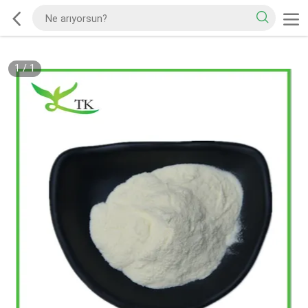
1
/
1