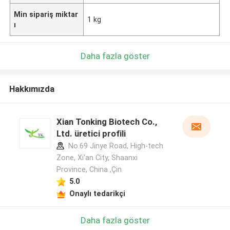
Min sipariş miktar
1 kg
ı
Daha fazla göster
Hakkımızda
Xian Tonking Biotech Co.,
Ltd. üretici profili
No.69 Jinye Road, High-tech
Zone, Xi'an City, Shaanxi
Province, China ,Çin
5.0
Onaylı tedarikçi
Daha fazla göster