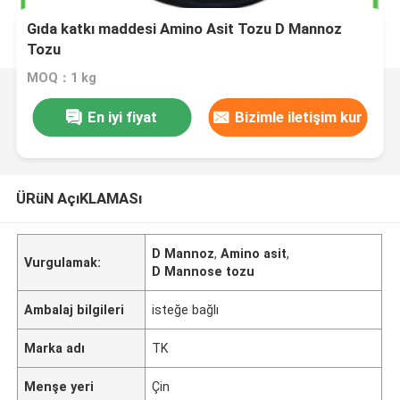
Gıda katkı maddesi Amino Asit Tozu D Mannoz
Tozu
MOQ：1 kg
En iyi fiyat
Bizimle iletişim kur
ÜRüN AçıKLAMASı
D Mannoz
,
Amino asit
,
Vurgulamak:
D Mannose tozu
Ambalaj bilgileri
isteğe bağlı
Marka adı
TK
Menşe yeri
Çin