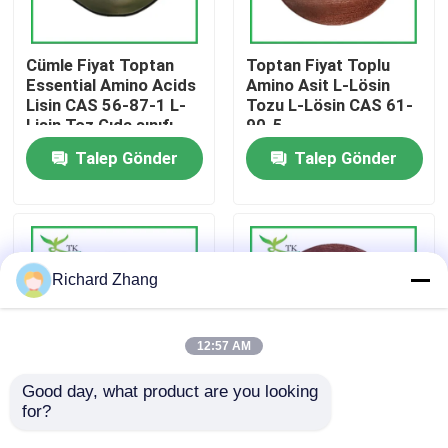
Fabrika turu
Cümle Fiyat Toptan
Toptan Fiyat Toplu
Essential Amino Acids
Amino Asit L-Lösin
Lisin CAS 56-87-1 L-
Tozu L-Lösin CAS 61-
Kalite Kontrolü
Lisin Toz Gıda sınıfı
90-5
Talep Gönder
Talep Gönder
Bizimle İletişim
Bir teklif isteği
Richard Zhang
Bitki Özü Tozu
12:57 AM
Süper Gıda Tozu
Good day, what product are you looking 
for?
Toptan Fiyat Toplu
Toptan Fiyat Glutamic
Amino Asit L-Aspartik
Acid CAS 56-86-0
Kozmetik Hammaddeler