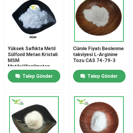
Yüksek Saflıkta Metil
Cümle Fiyatı Beslenme
Sülfonil Metan Kristali
takviyesi L-Arginine
MSM
Tozu CAS 74-79-3
Metilsülfonilmetan
Tozu Eklem Sağlığı
Talep Gönder
Talep Gönder
İçin
Evde
Ürün
Hakkımızda