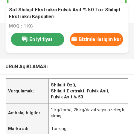
Saf Shilajit Ekstraksi Fulvik Asit % 50 Toz Shilajit
Ekstraksi Kapsülleri
MOQ：1 KG
En iyi fiyat
Bizimle iletişim kur
ÜRüN AçıKLAMASı
Shilajit Özü
,
Vurgulamak:
Shilajit Ekstraktı Fulvik Asit
,
Fulvik Asit % 50
1 kg/torba, 25 kg/davul veya özelleşti
Ambalaj bilgileri
rilmiş
Marka adı
Tonking