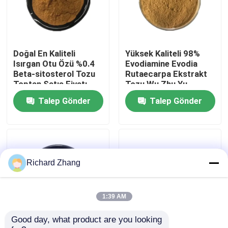
Fabrika turu
Doğal En Kaliteli
Yüksek Kaliteli 98%
Kalite Kontrolü
Isırgan Otu Özü %0.4
Evodiamine Evodia
Beta-sitosterol Tozu
Rutaecarpa Ekstrakt
Toptan Satış Fiyatı
Tozu Wu Zhu Yu
Bizimle İletişim
Ekstrakt Tozu
Talep Gönder
Talep Gönder
Bir teklif isteği
Bitki Özü Tozu
Richard Zhang
Süper Gıda Tozu
1:39 AM
Good day, what product are you looking 
Kozmetik Hammaddeler