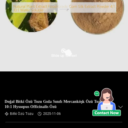
Doğal Bitki Özü Tozu Gıda Sınıfı Mercanköşk Özü Tozu 4:1
10:1 Hyssopus Officinalis Özü
Bitki Özü Tozu
2025-11-06