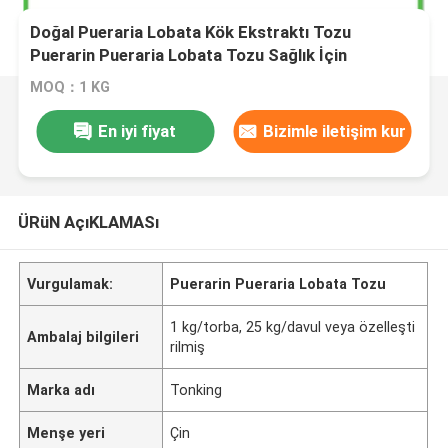
Doğal Pueraria Lobata Kök Ekstraktı Tozu
Puerarin Pueraria Lobata Tozu Sağlık İçin
MOQ：1 KG
En iyi fiyat
Bizimle iletişim kur
ÜRüN AçıKLAMASı
Vurgulamak:
Puerarin Pueraria Lobata Tozu
1 kg/torba, 25 kg/davul veya özelleşti
Ambalaj bilgileri
rilmiş
Marka adı
Tonking
Menşe yeri
Çin