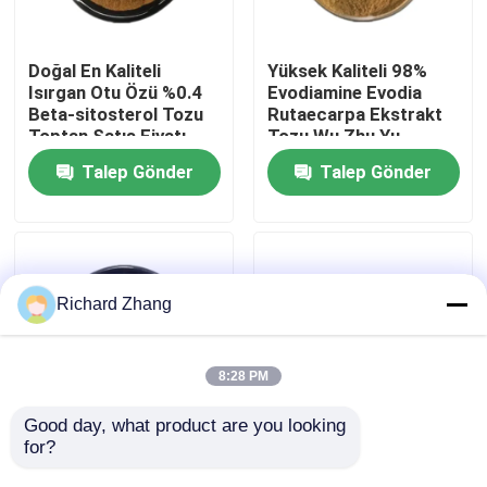
Fabrika turu
Doğal En Kaliteli
Yüksek Kaliteli 98%
Isırgan Otu Özü %0.4
Evodiamine Evodia
Beta-sitosterol Tozu
Rutaecarpa Ekstrakt
Kalite Kontrolü
Toptan Satış Fiyatı
Tozu Wu Zhu Yu
Ekstrakt Tozu
Talep Gönder
Talep Gönder
Bizimle İletişim
Bir teklif isteği
Richard Zhang
Bitki Özü Tozu
8:28 PM
Süper Gıda Tozu
Good day, what product are you looking 
for?
Toptan Gıda Sınıfı
Cümle Fiyat Gıda Sınıfı
Kekik Yaprağı Özü
Fujian Anji Beyaz Çay
Kozmetik Hammaddeler