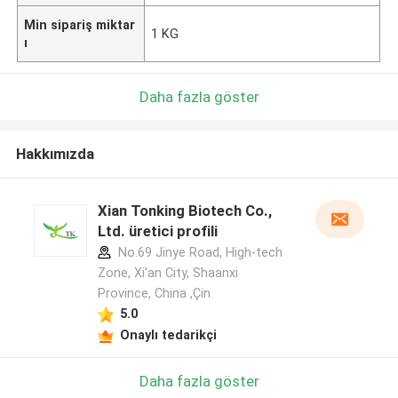
Min sipariş miktar
1 KG
ı
Daha fazla göster
Hakkımızda
Xian Tonking Biotech Co.,
Ltd. üretici profili
No.69 Jinye Road, High-tech
Zone, Xi'an City, Shaanxi
Province, China ,Çin
5.0
Onaylı tedarikçi
Daha fazla göster