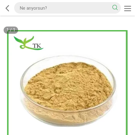
1
/
1