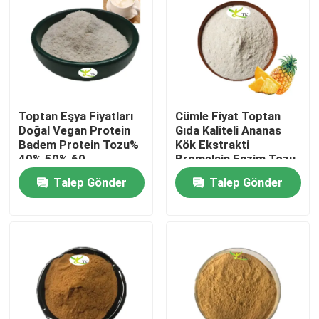
Toptan Eşya Fiyatları
Cümle Fiyat Toptan
Doğal Vegan Protein
Gıda Kaliteli Ananas
Badem Protein Tozu%
Kök Ekstrakti
40% 50% 60
Bromelain Enzim Tozu
1200/2400 GDU
Talep Gönder
Talep Gönder
Evde
Ürün
Hakkımızda