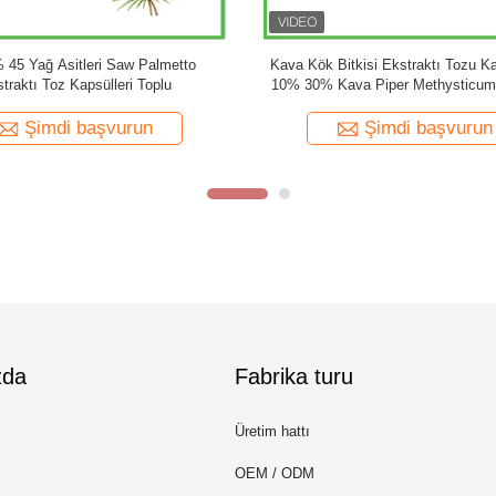
ozu 10%-80%
OEM Özel Etiket Özel Formül Ginkgo Biloba
S
eng Kök
Kapsülleri Ginkgo Biloba Tozu
Flav
n
Şimdi başvurun
zda
Fabrika turu
Üretim hattı
OEM / ODM