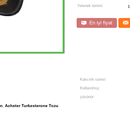
Yetenek temini:
1
En iyi fiyat
Kalıcılık süresi:
Kullanılmış:
çözünür:
on
Acheter Turkesterone Tozu
,