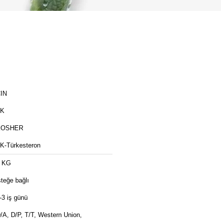
IN
TK
KOSHER
K-Türkesteron
 KG
steğe bağlı
-3 iş günü
/A, D/P, T/T, Western Union,