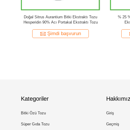
Shilajit Ekstraksi Fulvik Asit % 50 Toz
Doğal Ginseng Bitki Ekstraktı T
Shilajit Ekstraksi Kapsülleri
Ginsenosid Tozu Panax Gins
Ekstraktı Tozu
Şimdi başvurun
Şimdi başvuru
Kategoriler
Hakkımı
Bitki Özü Tozu
Giriş
Süper Gıda Tozu
Geçmiş