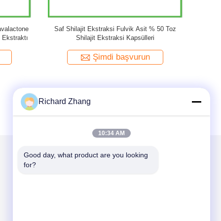
af Ginkgo Biloba Bitki Ekstraktı Toz
EGB 761 Doğal Ginkgo Bi
onlar 24% Laktonlar 6% Ginkgo Biloba
Ekstraktı Tozu 2
Yaprak Ekstraktı
Şimdi başvurun
Şimdi başv
Richard Zhang
10:34 AM
Good day, what product are you looking 
for?
Mail Gönder