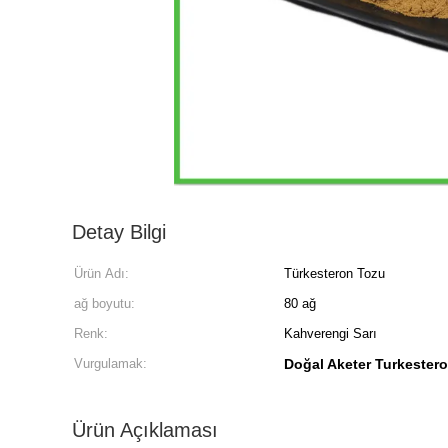
Detay Bilgi
Ürün Adı:
Türkesteron Tozu
ağ boyutu:
80 ağ
Renk:
Kahverengi Sarı
Vurgulamak:
Doğal Aketer Turkester
Ürün Açıklaması