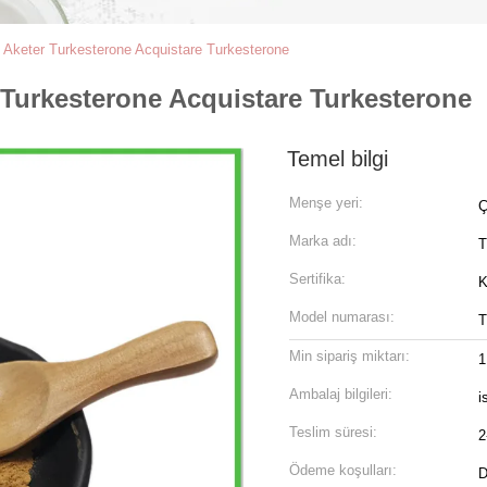
Aketer Turkesterone Acquistare Turkesterone
Turkesterone Acquistare Turkesterone
Temel bilgi
Menşe yeri:
Ç
Marka adı:
Sertifika:
Model numarası:
T
Min sipariş miktarı:
1
Ambalaj bilgileri:
i
Teslim süresi:
2
Ödeme koşulları:
D