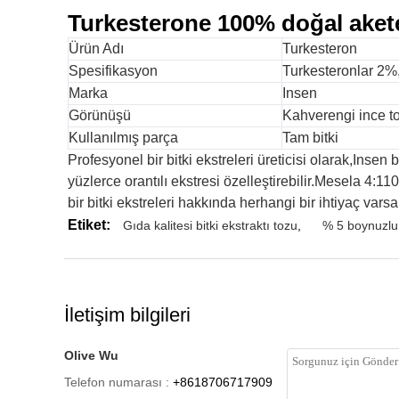
Turkesterone 100% doğal akete
Ürün Adı
Turkesteron
Spesifikasyon
Turkesteronlar 2
Marka
Insen
Görünüşü
Kahverengi ince t
Kullanılmış parça
Tam bitki
Profesyonel bir bitki ekstreleri üreticisi olarak,Insen 
yüzlerce orantılı ekstresi özelleştirebilir.Mesela 4:110
bir bitki ekstreleri hakkında herhangi bir ihtiyaç vars
Etiket:
Gıda kalitesi bitki ekstraktı tozu
,
% 5 boynuzlu
İletişim bilgileri
Olive Wu
Telefon numarası :
+8618706717909