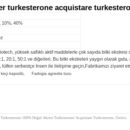
r turkesterone acquistare turkester
%, 10%, 40%
oz
biotech, yüksek saflıklı aktif maddelerle çok sayıda bitki ekstresi
:1, 20:1, 50:1 ve diğerleri. Bu bitki ekstreleri yaygın olarak gıda,
a, lütfen serbestçe Insen ile iletişime geçin,Fabrikamızı ziyaret e
 keçi kapsülü
,
Fadogia agrestis tozu