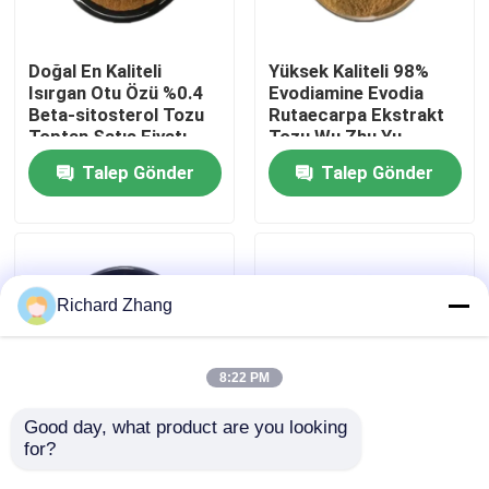
Fabrika turu
Doğal En Kaliteli
Yüksek Kaliteli 98%
Isırgan Otu Özü %0.4
Evodiamine Evodia
Beta-sitosterol Tozu
Rutaecarpa Ekstrakt
Kalite Kontrolü
Toptan Satış Fiyatı
Tozu Wu Zhu Yu
Ekstrakt Tozu
Talep Gönder
Talep Gönder
Bizimle İletişim
Bir teklif isteği
Richard Zhang
Bitki Özü Tozu
8:22 PM
Süper Gıda Tozu
Good day, what product are you looking 
for?
Toptan Gıda Sınıfı
Cümle Fiyat Gıda Sınıfı
Kekik Yaprağı Özü
Fujian Anji Beyaz Çay
Kozmetik Hammaddeler