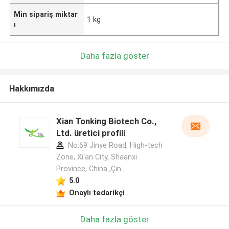
Min sipariş miktar
1 kg
ı
Daha fazla göster
Hakkımızda
Xian Tonking Biotech Co.,
Ltd. üretici profili
No.69 Jinye Road, High-tech
Zone, Xi'an City, Shaanxi
Province, China ,Çin
5.0
Onaylı tedarikçi
Daha fazla göster