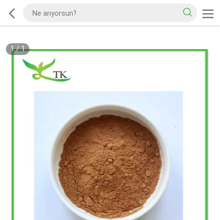
1
/
1