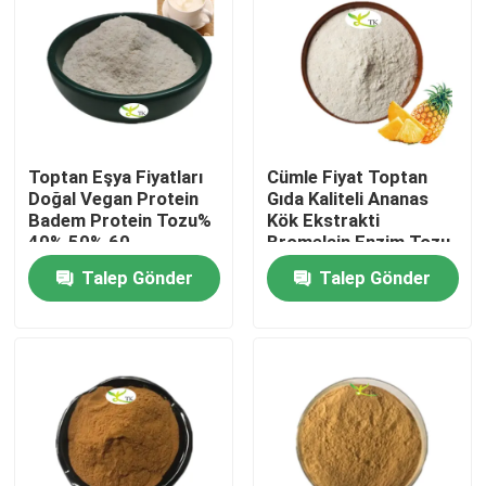
Toptan Eşya Fiyatları
Cümle Fiyat Toptan
Doğal Vegan Protein
Gıda Kaliteli Ananas
Badem Protein Tozu%
Kök Ekstrakti
40% 50% 60
Bromelain Enzim Tozu
1200/2400 GDU
Talep Gönder
Talep Gönder
Evde
Ürün
Hakkımızda