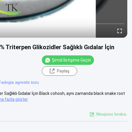
Triterpen Glikozidler Sağlıklı Gıdalar İçin
Şimdi İletişime Geçin
Paylaş
Fadogia agrestis tozu
r Sağlıklı Gıdalar İçin Black cohosh, aynı zamanda black snake root
ha fazla göster
Mesajınızı bırakın.