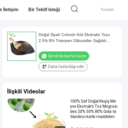
e İletişim
Bir Teklif Isteği
Turkish
Doğal Siyah Cohosh Kök Ekstraktı Tozu
2.5% 8% Triterpen Glikozidler Sağlıklı
Gıdalar İçin
Şimdi İletişime Geçin
Daha fazla bilgi edin
İlişkili Videolar
100% Saf Doğal Keşiş Me
yve Ekstraktı Toz Mogrosi
des 20% 50% 80% Gıda ta
tlandırıcı katkı maddeleri
Bitki Özü Tozu