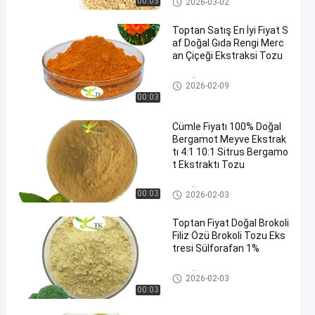
00:03
2026-03-02
Toptan Satış En İyi Fiyat S
af Doğal Gıda Rengi Merc
an Çiçeği Ekstraksi Tozu
Bitki Özü Tozu
2026-02-09
00:03
Cümle Fiyatı 100% Doğal
Bergamot Meyve Ekstrak
tı 4:1 10:1 Sitrus Bergamo
t Ekstraktı Tozu
Bitki Özü Tozu
00:03
2026-02-03
Toptan Fiyat Doğal Brokoli
Filiz Özü Brokoli Tozu Eks
tresi Sülforafan 1%
Bitki Özü Tozu
2026-02-03
00:03