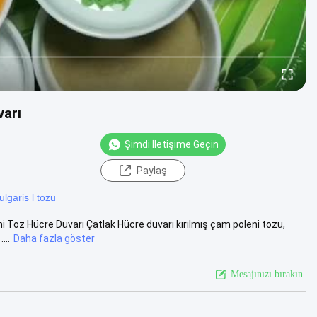
varı
Şimdi İletişime Geçin
Paylaş
lgaris l tozu
Toz Hücre Duvarı Çatlak Hücre duvarı kırılmış çam poleni tozu,
...
Daha fazla göster
Mesajınızı bırakın.