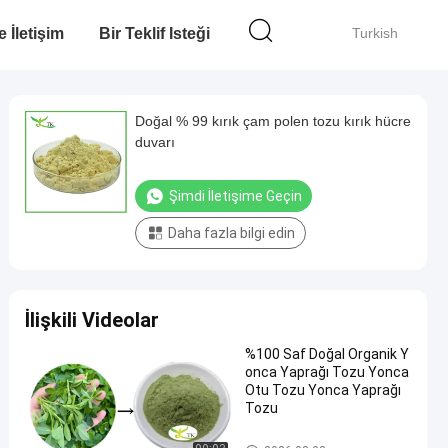
e İletişim
Bir Teklif Isteği
Turkish
Doğal % 99 kırık çam polen tozu kırık hücre
duvarı
Şimdi İletişime Geçin
Daha fazla bilgi edin
İlişkili Videolar
%100 Saf Doğal Organik Y
onca Yaprağı Tozu Yonca
Otu Tozu Yonca Yaprağı
Tozu
Süper Gıda Tozu