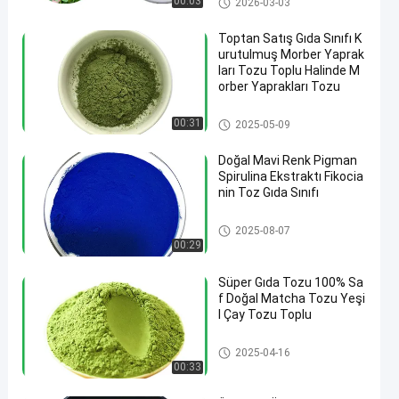
00:03
2026-03-03
Toptan Satış Gıda Sınıfı K
urutulmuş Morber Yaprak
ları Tozu Toplu Halinde M
orber Yaprakları Tozu
Süper Gıda Tozu
00:31
2025-05-09
Doğal Mavi Renk Pigman
Spirulina Ekstraktı Fikocia
nin Toz Gıda Sınıfı
Süper Gıda Tozu
2025-08-07
00:29
Süper Gıda Tozu 100% Sa
f Doğal Matcha Tozu Yeşi
l Çay Tozu Toplu
Süper Gıda Tozu
2025-04-16
00:33